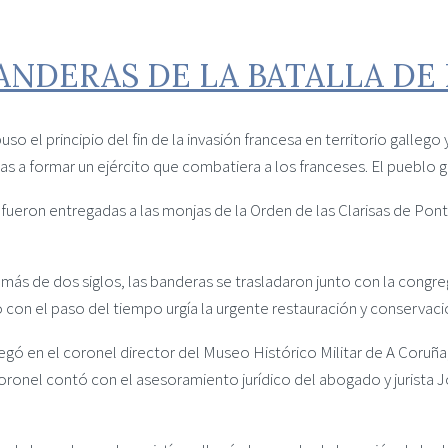
BANDERAS DE LA BATALLA D
so el principio del fin de la invasión francesa en territorio gallego 
ras a formar un ejército que combatiera a los franceses. El pueblo g
fueron entregadas a las monjas de la Orden de las Clarisas de Pont
más de dos siglos, las banderas se trasladaron junto con la cong
on el paso del tiempo urgía la urgente restauración y conservació
egó en el coronel director del Museo Histórico Militar de A Coruñ
l coronel contó con el asesoramiento jurídico del abogado y jurista