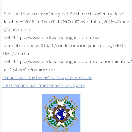
Published <span class="entry-date"><time class="entry-date"
datetime="2016-10-06T09:11:28+00:00">6 octubre, 2016</time>
</span> at <a
href="https://www.pardogatoabogados.com/wp-
content/uploads/2016/10/condecoracion-grancruz.jpg">400 ×
163</a> in <a
href="https://www.pardogatoabogados.com/reconocimientos/"
rel="gallery">Premios</a>
<span class="meta-nav">←</span> Previous
Next <span class="meta-nav">→</span>