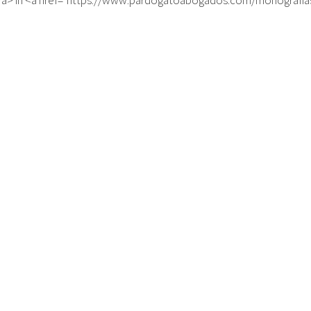
</a> in <a href="https://www.pardogatoabogados.com/monografias