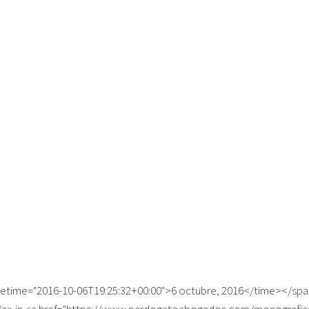
datetime="2016-10-06T19:25:32+00:00">6 octubre, 2016</time></