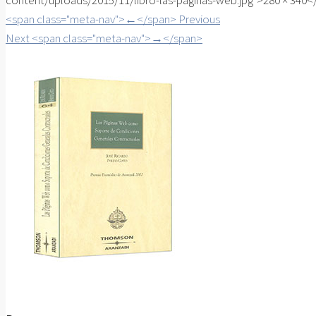
content/uploads/2015/11/libro-las-paginas-web.jpg">280 × 340
<span class="meta-nav">←</span> Previous
Next <span class="meta-nav">→</span>