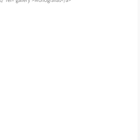
/" rel="gallery">Monografías</a>