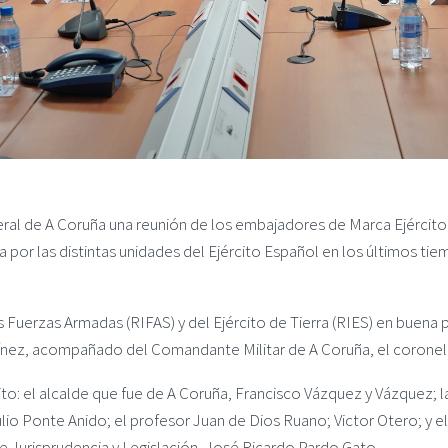
eral de A Coruña una reunión de los embajadores de Marca Ejército 
da por las distintas unidades del Ejército Español en los últimos t
s Fuerzas Armadas (RIFAS) y del Ejército de Tierra (RIES) en buena
tínez, acompañado del Comandante Militar de A Coruña, el coronel
rcito: el alcalde que fue de A Coruña, Francisco Vázquez y Vázque
 Ponte Anido; el profesor Juan de Dios Ruano; Victor Otero; y el p
Jurisprudencia y Legislación, José Ricardo Pardo Gato.