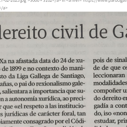
_17-02-2025.jpg">3000 × 3102</a> in <a href="https://www.pardog
</a>