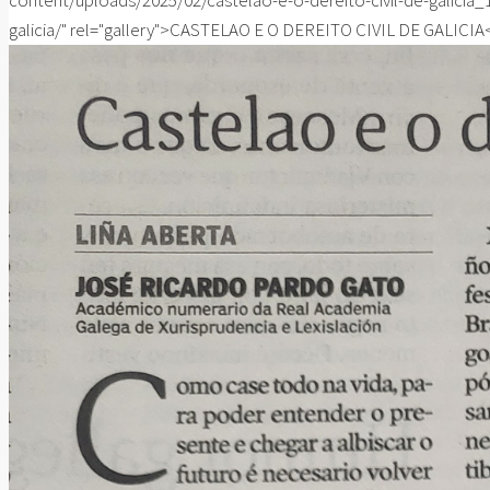
content/uploads/2025/02/castelao-e-o-dereito-civil-de-galicia
galicia/" rel="gallery">CASTELAO E O DEREITO CIVIL DE GALICIA