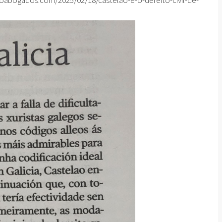
atoabogados.com/2025/02/18/castelao-e-o-dereito-civil-de-