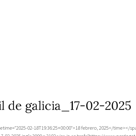
il de galicia_17-02-2025
datetime="2025-02-18T19:36:25+00:00">18 febrero, 2025</time></